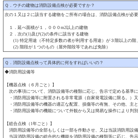
Ｑ．ウチの建物は消防設備点検が必要ですか？
次の１又は２に該当する建物をご所有の場合は、消防設備点検が必
１．延べ面積が１，０００m2以上の建物
２．次の(1)及び(2)の条件に該当する建物
(1) 特定用途（不特定多数の者が利用する用途）が３階以上の階
(2) 階段が１つのもの（屋外階段等であれば免除）
Ｑ．消防設備点検って具体的に何をすればいいの？
◆消防用設備等
【機器点検（６月ごと）】
次の事項について、消防設備等の種類に応じ、告示で定める基準に
・消防用設備等に附置される非常電源（自家発電設備に限る。）又
・消防用設備等の機器の適正な配置、損傷等の有無、その他、主と
・消防用設備等の機能について外観から又は簡易な操作により判別
【総合点検（1年ごと）】
消防用設備等の全部もしくは一部を作動させ、又は当該消防用設備
当該消防用設備の総合的な機能を消防用設備の種類等に応じ、告示