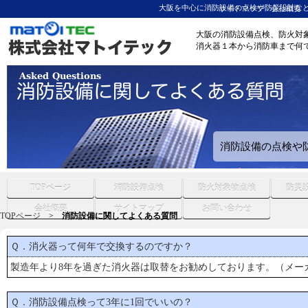
大阪を中心に消防設備の点検や防災設計など
サイトマップ
会社概要
大阪の消防設備点検、防火対
消火器１本から消防車まで何
消防設備の点検や
TOPページ
消防設備点検
防火対象物点検
防災
会社概要
サイトマップ
お問い合わせ
TOPページ
消防設備に関してよくある質問
Ｑ．消火器って何年で交換するのですか？
製造年より8年を過ぎた消火器は取替をお勧めしております。（メー
Ｑ．消防設備点検って3年に1回でいいの？