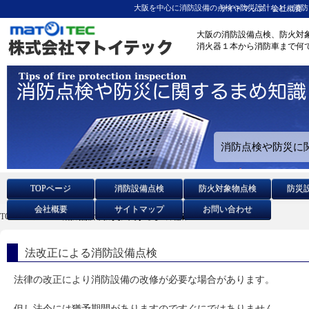
大阪を中心に消防設備の点検や防災設計など、消防
サイトマップ
会社概要
大阪の消防設備点検、防火対
消火器１本から消防車まで何
消防点検や防災に
TOPページ
消防設備点検
防火対象物点検
防災
会社概要
サイトマップ
お問い合わせ
TOPページ
消防点検や防災に関するまめ知識
法改正による消防設備点検
法律の改正により消防設備の改修が必要な場合があります。
但し法令には猶予期間がありますのですぐにではありません。