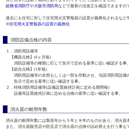
総務省消防庁
や
大阪市消防局
などで最新の法改正を確認できますの
過去にも住宅に対して住宅用火災警報器の設置が義務化されるなど
※
住宅用火災警報器の設置の義務化
消防設備点検の内容
１．消防用設備等
【機器点検】(6ヶ月毎)
消防設備等の種類に応じて告示で定める基準に従い確認する事
【総合点検】(1年毎)
消防用設備等の全部もしくは一部を作動させ、当該消防用設備の
告示で定める基準に従い確認する事。
２．特殊消防用設備等(設備設置維持計画に定める期間毎)
設備等設置維持計画に定める点検の基準に従い確認する事。
消火器の耐用年数
消火器の耐用年数には製造年から５年と８年のものがあり、消火器
また、消火器販売店や防災店で消火器の点検や詰め替えを行う事も